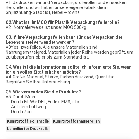
A1: Ja drucken wir und Verpackungsfolierollen und einsacken
Hersteller und wir haben unsere eigene Fabrik, die in
Shijiazhuang-Stadt ist, Hebei-Provinz.
Q2.What ist Ihr MOQ für Plastik Verpackungsfolierolle?
A2.: Normalerweise ist unser MOQ 500kg.
Q3.If Ihre Verpackungsfolien kann für das Verpacken der
Lebensmittel verwendet werden?
A3Yes, zweifellos. Alle unsere Materialien sind
Nahrungsmittelgrad, Materialien jeder Reihe werden geprüft, um
zu überprüfen, ob er bis zum Standard ist.
Q4.
Was ist die Informationen sollte ich informierte Sie, wenn
ich ein volles Zitat erhalten möchte?
A4: Größe, Material, Stärke, Farben druckend, Quantität.
Begrüßen Sie Ihre Untersuchung.
Q5.
Wie versenden Sie die Produkte?
A5: Durch Meer
Durch Eil. Wie DHL, Fedex, EMS, etc.
Auf dem Luftweg
Durch Zug
Kunststoff-Folienrolle
Kunststoffgehäuserollen
Lamellierter Druckrolls