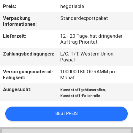
Preis:
negotiable
QUALITÄTSKONTROLLE
Verpackung
Standardexportpaket
Informationen:
TRETEN
Lieferzeit:
12 - 20 Tage, hat dringender
SIE
Auftrag Priorität
MIT
Zahlungsbedingungen:
L/C, T/T, Western Union,
Paypal
UNS
IN
Versorgungsmaterial-
1000000 KILOGRAMM pro
Fähigkeit:
Monat
VERBINDUNG
Ausgesucht:
,
Kunststoffgehäuserollen
Kunststoff-Folienrolle
NACHRICHTEN
BESTPREIS
FORDERN
SIE EIN