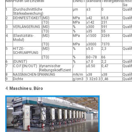
Nein
Prüfen Sie Einzelteil
EINHEIT
Standard
Testergebnis
Entsc
Sie
1
(Durchschnittliche
μm
±3
0
Qualif
Stärkeabweichung)
2
DEHNFESTIGKEIT
(MD)
MPa
≥42
65,8
Qualif
(TD)
MPa
≥142
231
3
VERLÄNGERUNG
(MD)
%
≥300
591
Qualif
(TD)
%
≥35
55
4
(Elastizitäts-
(MD)
MPa
≥1500
3269
Qualif
Modul)
(TD)
MPa
≥3000
7370
5
HITZE-
(MD)
%
≤5.0
2,3
Qualif
SCHRUMPFUNG
(TD)
%
60~78
66
6
(DUNST)
%
≤7.0
2,2
Qualif
7
C.O.F
(IN/OUT)
dynamischer
/
≤0.50
0,47
Qualif
Reibungskoeffizient
8
NASSMACHEN-SPANNUNG
mN/m
≥38
≥38
Qualif
9
Dichte
g/cm3
1.32±0.3
1,46
Qualif
4.
Maschine u. Büro