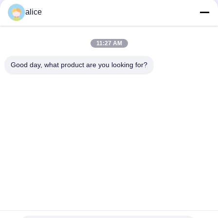
Verpackungs-Rolle Eco freundlich
alice
Klare feuchtigkeitsfeste HAUSTIER Schrumpffolie für
Plastikflaschen
11:27 AM
Klare ASTM-Standard-HAUSTIER Schrumpffolie in Rolls
umweltfreundlich
Good day, what product are you looking for?
Beliebte Kategorien
Alle
Schrumpffolie Rolls
PETG-Schrumpffolie
PVC-Schrumpffolie
OPS-Schrumpffolie
Plastikfilm Winkels 
Vakuum 
Des Leistungshebels
Metallisiertes Papier
HAUSTIERschrumpffolie
Getränkflaschenaufkleber