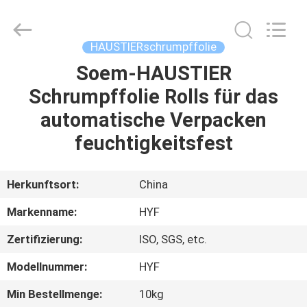
HYF
Packaging
Co.,
Ltd..
All
HAUSTIERschrumpffolie
Rights
Reserved.
Soem-HAUSTIER
HAUS
Schrumpffolie Rolls für das
PRODUKTE
automatische Verpacken
feuchtigkeitsfest
VIDEOS
Herkunftsort:
China
ÜBER
Markenname:
HYF
UNS
Zertifizierung:
ISO, SGS, etc.
FABRIK-
Modellnummer:
HYF
AUSFLUG
Min Bestellmenge:
10kg