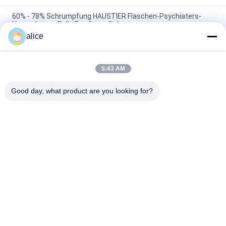
60% - 78% Schrumpfung HAUSTIER Flaschen-Psychiaters-
Verpackungs-Rolle Eco freundlich
alice
Klare feuchtigkeitsfeste HAUSTIER Schrumpffolie für
Plastikflaschen
5:43 AM
Klare ASTM-Standard-HAUSTIER Schrumpffolie in Rolls
umweltfreundlich
Good day, what product are you looking for?
Beliebte Kategorien
Alle
Schrumpffolie Rolls
PETG-Schrumpffolie
PVC-Schrumpffolie
OPS-Schrumpffolie
Plastikfilm Winkels 
Vakuum 
Des Leistungshebels
Metallisiertes Papier