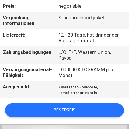
Preis:
negotiable
QUALITÄTSKONTROLLE
Verpackung
Standardexportpaket
Informationen:
TRETEN
Lieferzeit:
12 - 20 Tage, hat dringender
SIE
Auftrag Priorität
MIT
Zahlungsbedingungen:
L/C, T/T, Western Union,
Paypal
UNS
IN
Versorgungsmaterial-
1000000 KILOGRAMM pro
Fähigkeit:
Monat
VERBINDUNG
Ausgesucht:
,
Kunststoff-Folienrolle
Lamellierter Druckrolls
NACHRICHTEN
BESTPREIS
FORDERN
SIE EIN