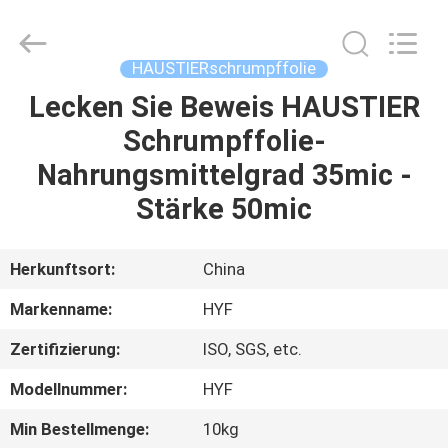
HYF
Packaging
Co.,
Ltd..
All
HAUSTIERschrumpffolie
Rights
Reserved.
Lecken Sie Beweis HAUSTIER
HAUS
Schrumpffolie-
PRODUKTE
Nahrungsmittelgrad 35mic -
Stärke 50mic
VIDEOS
Herkunftsort:
China
ÜBER
Markenname:
HYF
UNS
Zertifizierung:
ISO, SGS, etc.
FABRIK-
Modellnummer:
HYF
AUSFLUG
Min Bestellmenge:
10kg