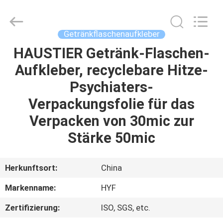
HYF
Packaging
Co.,
Ltd..
All
Getränkflaschenaufkleber
Rights
Reserved.
HAUSTIER Getränk-Flaschen-
HAUS
Aufkleber, recyclebare Hitze-
PRODUKTE
Psychiaters-
Verpackungsfolie für das
VIDEOS
Verpacken von 30mic zur
Stärke 50mic
ÜBER
UNS
Herkunftsort:
China
Markenname:
HYF
FABRIK-
Zertifizierung:
ISO, SGS, etc.
AUSFLUG