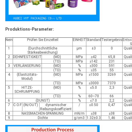
Produktions-Parameter:
Nein
Prüfen Sie Einzelteil
EINHEIT
Standard
Testergebnis
Entsc
S
1
(Durchschnittliche
μm
±3
0
Quali
Stärkeabweichung)
2
DEHNFESTIGKEIT
(MD)
MPa
≥42
65,8
Quali
(TD)
MPa
≥142
231
3
VERLÄNGERUNG
(MD)
%
≥300
591
Quali
(TD)
%
≥35
55
4
(Elastizitäts-
(MD)
MPa
≥1500
3269
Quali
Modul)
(TD)
MPa
≥3000
7370
5
HITZE-
(MD)
%
≤5.0
2,3
Quali
SCHRUMPFUNG
(TD)
%
60~70
66
6
(DUNST)
%
≤7.0
2,2
Quali
7
C.O.F
(IN/OUT)
dynamischer
/
≤0.50
0,47
Quali
Reibungskoeffizient
8
NASSMACHEN-SPANNUNG
mN/m
≥38
≥38
Quali
9
Dichte
g/cm3
1.32±0.3
1,46
Quali