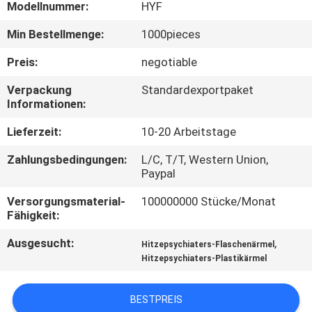
Modellnummer:
HYF
QUALITÄTSKONTROLLE
Min Bestellmenge:
1000pieces
Preis:
negotiable
TRETEN
Verpackung
Standardexportpaket
SIE
Informationen:
MIT
Lieferzeit:
10-20 Arbeitstage
UNS
Zahlungsbedingungen:
L/C, T/T, Western Union,
IN
Paypal
VERBINDUNG
Versorgungsmaterial-
100000000 Stücke/Monat
Fähigkeit:
NACHRICHTEN
Ausgesucht:
,
Hitzepsychiaters-Flaschenärmel
Hitzepsychiaters-Plastikärmel
FORDERN
BESTPREIS
SIE EIN