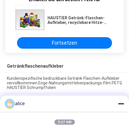
HAUSTIER Getränk-Flaschen-
Aufkleber, recyclebare Hitze-
Psychiaters-Verpackungsfolie für
das Verpacken von 30mic zur
Stärke 50mic
Fortsetzen
Getränkflaschenaufkleber
Kundenspezifische bedruckbare Getränk-Flaschen-Aufkleber
vervollkommnen Enge-Nahrungsmittelverpackungs-Film PETG
HAUSTIER Schrumpffolien
Verpacken- der Lebensmittelpsychiaters-Verpackungs-
alice
Flasche beschriftet PVC-HAUSTIER Schrumpffolie-Material
für Wein-Flaschen
HAUSTIER Getränk-Flaschen-Aufkleber, recyclebare Hitze-
3:17 AM
Psychiaters-Verpackungsfolie für das Verpacken von 30mic