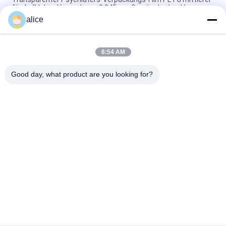
für Aufkleber-Verpackung, 0.045mm Gravüre bedruckbar
alice
2 Mil-Super Clear-hohe Schrumpffolie bestätigen mit EU-
Verordnung für Psychiaters-Aufkleber
6:54 AM
Freundlicher 45 Mic PETG Film Eco, hoch- Schrumpffolie, die
für Flaschen-Ärmel verpackt
Good day, what product are you looking for?
Beliebte Kategorien
Alle
Schrumpffolie Rolls
PETG-Schrumpffolie
PVC-Schrumpffolie
OPS-Schrumpffolie
Plastikfilm Winkels 
Vakuum 
Des Leistungshebels
Metallisiertes Papier
HAUSTIERschrumpffolie
Getränkflaschenaufkleber