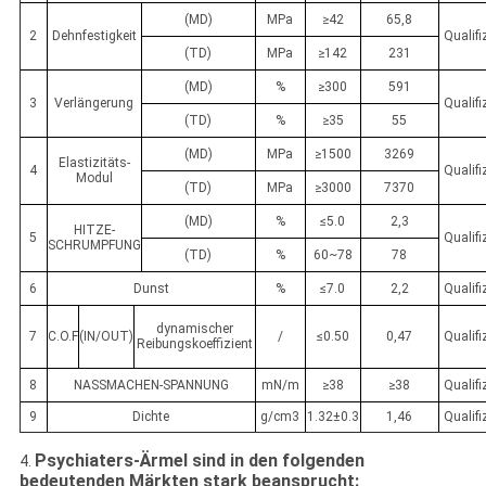
(MD)
MPa
≥42
65,8
2
Dehnfestigkeit
Qualifi
(TD)
MPa
≥142
231
(MD)
%
≥300
591
3
Verlängerung
Qualifi
(TD)
%
≥35
55
(MD)
MPa
≥1500
3269
Elastizitäts-
4
Qualifi
Modul
(TD)
MPa
≥3000
7370
(MD)
%
≤5.0
2,3
HITZE-
5
Qualifi
SCHRUMPFUNG
(TD)
%
60~78
78
6
Dunst
%
≤7.0
2,2
Qualifi
dynamischer
7
C.O.F
(IN/OUT)
/
≤0.50
0,47
Qualifi
Reibungskoeffizient
8
NASSMACHEN-SPANNUNG
mN/m
≥38
≥38
Qualifi
9
Dichte
g/cm3
1.32±0.3
1,46
Qualifi
Psychiaters-Ärmel sind in den folgenden
4.
bedeutenden Märkten stark beansprucht: