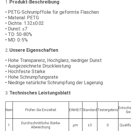
Produkt-Beschreibung
1.
• PETG-Schrumpffolie für geformte Flaschen
• Material: PETG
• Dichte: 1.32±0.02
• Dunst: ≤7
• TD: 50-80%
• MD: 0-5%
Unsere Eigenschaften
2.
• Hohe Transparenz, Hochglanz, niedriger Dunst
• Ausgezeichnete Druckleistung
• Hochfeste Stärke
• Hohe Schrumpfungsrate
• Niedrige natürliche Schrumpfung der Lagerung
Technisches Leistungsblatt
3.
Entsche
Nein
Prüfen Sie Einzelteil
EINHEIT
Standard
Testergebnis
Sie
Durchschnittliche Stärke-
1
μm
±3
0
Qualifi
Abweichung