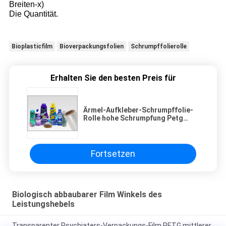
Breiten-x)
Die Quantität.
Bioplasticfilm
Bioverpackungsfolien
Schrumpffolierolle
Erhalten Sie den besten Preis für
Ärmel-Aufkleber-Schrumpffolie-
Rolle hohe Schrumpfung Petg
materielle für geformte Flaschen,
35 Mic - 50 Mic
Fortsetzen
Biologisch abbaubarer Film Winkels des
Leistungshebels
Transparenter Psychiaters-Verpackungs-Film PETG mittlerer