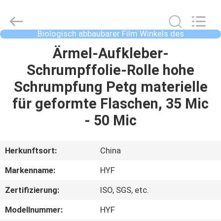
HYF
Packaging
Co.,
Ltd..
All
Biologisch abbaubarer Film Winkels des
Rights
Leistungshebels
Reserved.
HAUS
Ärmel-Aufkleber-
Schrumpffolie-Rolle hohe
PRODUKTE
Schrumpfung Petg materielle
für geformte Flaschen, 35 Mic
VIDEOS
- 50 Mic
ÜBER
Herkunftsort:
China
UNS
Markenname:
HYF
Zertifizierung:
ISO, SGS, etc.
FABRIK-
AUSFLUG
Modellnummer:
HYF