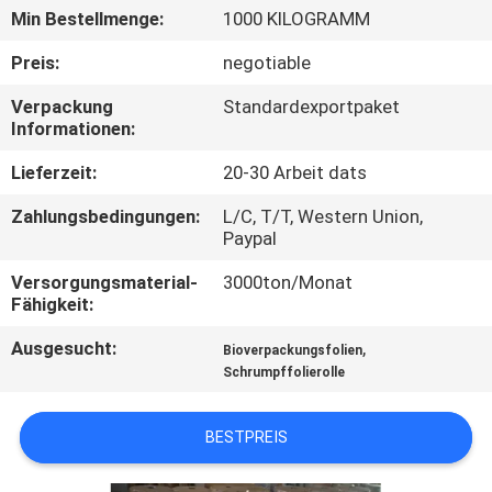
Min Bestellmenge:
1000 KILOGRAMM
QUALITÄTSKONTROLLE
Preis:
negotiable
Verpackung
Standardexportpaket
TRETEN
Informationen:
SIE
Lieferzeit:
20-30 Arbeit dats
MIT
Zahlungsbedingungen:
L/C, T/T, Western Union,
UNS
Paypal
IN
Versorgungsmaterial-
3000ton/Monat
VERBINDUNG
Fähigkeit:
Ausgesucht:
,
Bioverpackungsfolien
NACHRICHTEN
Schrumpffolierolle
BESTPREIS
FORDERN
SIE EIN