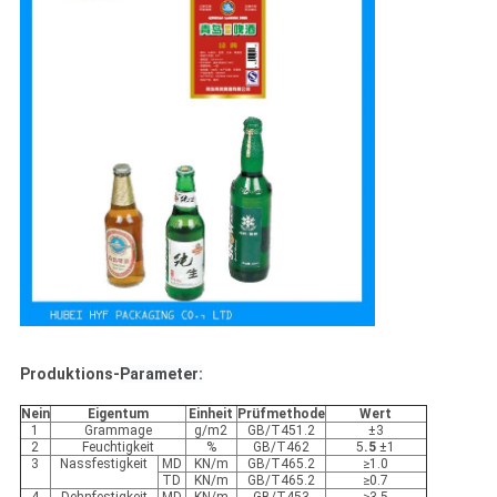
Produktions-
Parameter:
Nein
Eigentum
Einheit
Prüfmethode
Wert
1
Grammage
g/m2
GB/T451.2
±3
2
Feuchtigkeit
%
GB/T462
5
.5
±1
3
Nassfestigkeit
MD
KN/m
GB/T465.2
≥1.0
TD
KN/m
GB/T465.2
≥0.7
4
Dehnfestigkeit
MD
KN/m
GB/T453
≥3.5