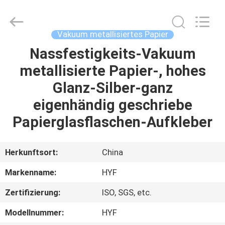
HYF
Packaging
Co.,
Ltd..
All
Vakuum metallisiertes Papier
Rights
Reserved.
Nassfestigkeits-Vakuum
HAUS
metallisierte Papier-, hohes
PRODUKTE
Glanz-Silber-ganz
eigenhändig geschriebe
VIDEOS
Papierglasflaschen-Aufkleber
ÜBER
Herkunftsort:
China
UNS
Markenname:
HYF
Zertifizierung:
ISO, SGS, etc.
FABRIK-
AUSFLUG
Modellnummer:
HYF