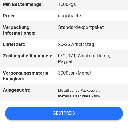
Min Bestellmenge:
1000kgs
QUALITÄTSKONTROLLE
Preis:
negotiable
Verpackung
Standardexportpaket
TRETEN
Informationen:
SIE
Lieferzeit:
20-25 Arbeitstag
MIT
Zahlungsbedingungen:
L/C, T/T, Western Union,
UNS
Paypal
IN
Versorgungsmaterial-
3000ton/Monat
VERBINDUNG
Fähigkeit:
Ausgesucht:
,
Metallisches Packpapier
NACHRICHTEN
metallisierter Plastikfilm
BESTPREIS
FORDERN
SIE EIN