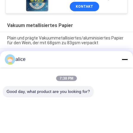
KONTAKT
Vakuum metallisiertes Papier
Plain und prägte Vakuummetallisiertes/aluminisiertes Papier
für den Wein, der mit 68gsm zu 83gsm verpackt
China prägte Vakuum metallisiertes Papier für Bier-Aufkleber
alice
in der Stärke 68mic, wasserdichte ganz eigenhändig
geschriebe Papierblätter
Bier-Wein-Glasflaschen-Aufkleber-bedruckbares Vakuum, das
7:38 PM
Kunststoffplatte-Rollenjungfrau-Massen-Art, Hochwasser-
Absorption metallisiert
Good day, what product are you looking for?
Beliebte Kategorien
Alle
Schrumpffolie Rolls
PETG-Schrumpffolie