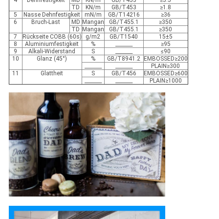
TD
KN/m
GB/T453
≥1.8
5
Nasse Dehnfestigkeit
mN/m
GB/T14216
≥36
6
Bruch-Last
MD
Mangan
GB/T455.1
≥350
TD
Mangan
GB/T455.1
≥350
7
Rückseite COBB (60s)
g/m2
GB/T1540
15±5
8
Aluminiumfestigkeit
%
_______
≥95
9
Alkali-Widerstand
S
_______
≤90
10
Glanz (45°)
%
GB/T8941.2
EMBOSSED≥200
_______
_______
PLAIN≥300
11
Glattheit
S
GB/T456
EMBOSSED≥600
_______
_______
PLAIN≥1000