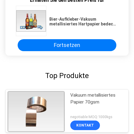
Erhalten Sie den besten Preis für
Bier-Aufkleber-Vakuum
metallisiertes Hartpapier bedeckt
chemische Art, Breite 200mm-
2000mm
Fortsetzen
Top Produkte
Vakuum metallisiertes
Papier 70gsm
negotiable MOQ:1000kgs
KONTAKT