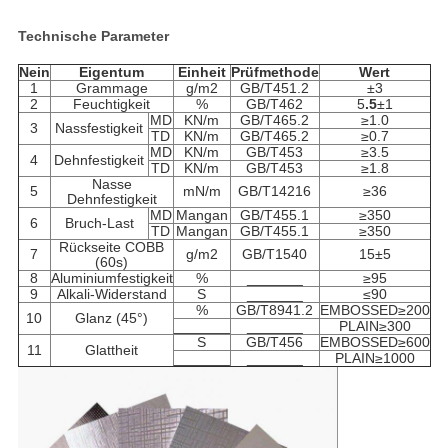
Technische Parameter
Nein
Eigentum
Einheit
Prüfmethode
Wert
1
Grammage
g/m2
GB/T451.2
±3
2
Feuchtigkeit
%
GB/T462
5
.5
±1
MD
KN/m
GB/T465.2
≥1.0
3
Nassfestigkeit
TD
KN/m
GB/T465.2
≥0.7
MD
KN/m
GB/T453
≥3.5
4
Dehnfestigkeit
TD
KN/m
GB/T453
≥1.8
Nasse
5
mN/m
GB/T14216
≥36
Dehnfestigkeit
MD
Mangan
GB/T455.1
≥350
6
Bruch-Last
TD
Mangan
GB/T455.1
≥350
Rückseite COBB
7
g/m2
GB/T1540
15±5
(60s)
8
Aluminiumfestigkeit
%
_______
≥95
9
Alkali-Widerstand
S
_______
≤90
%
GB/T8941.2
EMBOSSED≥200
10
Glanz (45°)
_______
_______
PLAIN≥300
S
GB/T456
EMBOSSED≥600
11
Glattheit
_______
_______
PLAIN≥1000