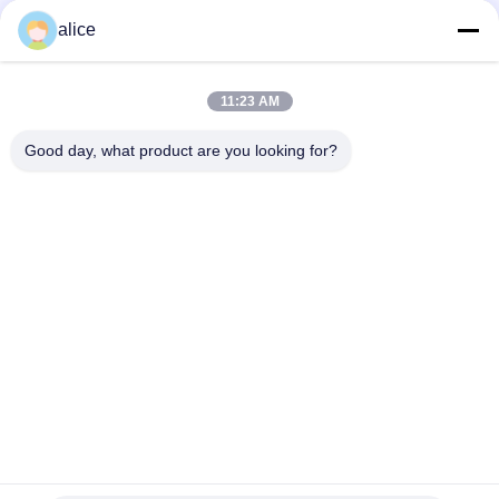
China prägte Vakuum metallisiertes Papier für Bier-Aufkleber
alice
in der Stärke 68mic, wasserdichte ganz eigenhändig
geschriebe Papierblätter
Bier-Wein-Glasflaschen-Aufkleber-bedruckbares Vakuum, das
11:23 AM
Kunststoffplatte-Rollenjungfrau-Massen-Art, Hochwasser-
Absorption metallisiert
Good day, what product are you looking for?
Beliebte Kategorien
Alle
Schrumpffolie Rolls
PETG-Schrumpffolie
PVC-Schrumpffolie
OPS-Schrumpffolie
Plastikfilm Winkels 
Vakuum 
Des Leistungshebels
Metallisiertes Papier
HAUSTIERschrumpffolie
Getränkflaschenaufkleber