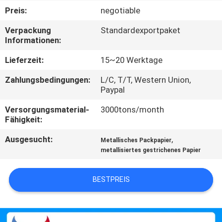
Preis:
negotiable
QUALITÄTSKONTROLLE
Verpackung
Standardexportpaket
Informationen:
TRETEN
Lieferzeit:
15~20 Werktage
SIE
Zahlungsbedingungen:
L/C, T/T, Western Union,
MIT
Paypal
UNS
Versorgungsmaterial-
3000tons/month
IN
Fähigkeit:
VERBINDUNG
Ausgesucht:
,
Metallisches Packpapier
metallisiertes gestrichenes Papier
NACHRICHTEN
BESTPREIS
FORDERN
SIE EIN