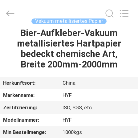
HYF
Packaging
Co.,
Ltd..
All
Vakuum metallisiertes Papier
Rights
Reserved.
Bier-Aufkleber-Vakuum
HAUS
metallisiertes Hartpapier
PRODUKTE
bedeckt chemische Art,
Breite 200mm-2000mm
VIDEOS
Herkunftsort:
China
ÜBER
Markenname:
HYF
UNS
Zertifizierung:
ISO, SGS, etc.
FABRIK-
Modellnummer:
HYF
AUSFLUG
Min Bestellmenge:
1000kgs