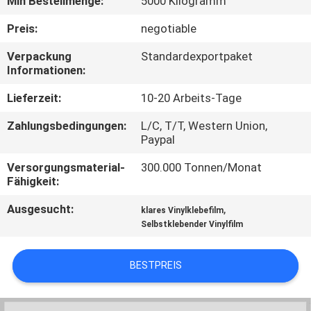
Min Bestellmenge:
5000 Kilogramm
QUALITÄTSKONTROLLE
Preis:
negotiable
Verpackung
Standardexportpaket
Informationen:
TRETEN
SIE
Lieferzeit:
10-20 Arbeits-Tage
MIT
Zahlungsbedingungen:
L/C, T/T, Western Union,
Paypal
UNS
IN
Versorgungsmaterial-
300.000 Tonnen/Monat
Fähigkeit:
VERBINDUNG
Ausgesucht:
,
klares Vinylklebefilm
Selbstklebender Vinylfilm
NACHRICHTEN
BESTPREIS
FORDERN
SIE EIN