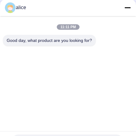
alice
Füllen Sie Ärmel-biologisch abbaubare lamellierende Film
kundengebundene Stärke/Größe ab
Psychiaters-Verpackungs-Film der Flaschen-Aufkleber-
11:11 PM
Polyschrumpffolie-/Winkel des Leistungshebels biologisch
abbaubarer
Good day, what product are you looking for?
Beliebte Kategorien
Alle
Schrumpffolie Rolls
PETG-Schrumpffolie
PVC-Schrumpffolie
OPS-Schrumpffolie
Plastikfilm Winkels 
Vakuum 
Des Leistungshebels
Metallisiertes Papier
HAUSTIERschrumpffolie
Getränkflaschenaufkleber