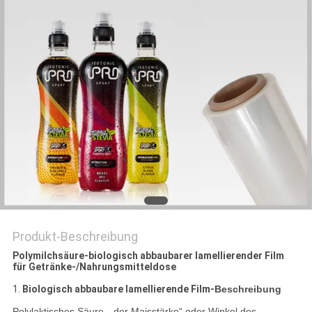
ZITAT
SITEMAP
DATENSCHUTZRICHTLINIE
Produkt-Beschreibung
Polymilchsäure-biologisch abbaubarer lamellierender Film
für Getränke-/Nahrungsmitteldose
1.
Biologisch abbaubare lamellierende Film-
Beschreibung
Polylaktisches Säure- „der Maisstärke“ oder Winkel des