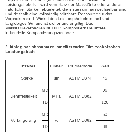
Leistungshebels – wird vom Harz der Maisstärke oder anderer
natürlicher Stärken abgeleitet, die insgesamt auswechselbar sind
und deshalb eine vollständig stützbare Ressource für das
Verpacken sind. Winkel des Leistungshebels ist hell und
langlebiges Gut und ist sicher und ungiftig. Das
Maisstärkeverpacken ist 100% kompostierbare untere
industrielle Kompostierungszustände.
2.
biologisch abbaubares lamellierendes Film-
technisches
Leistungsblatt
Einzelteil
Einheit
Prüfmethode
Wert
Stärke
μm
ASTM D374
45
MD
96
Dehnfestigkeit
MPa
ASTM D882
TD
128
MD
50
Verlängerung
%
ASTM D882
TD
88