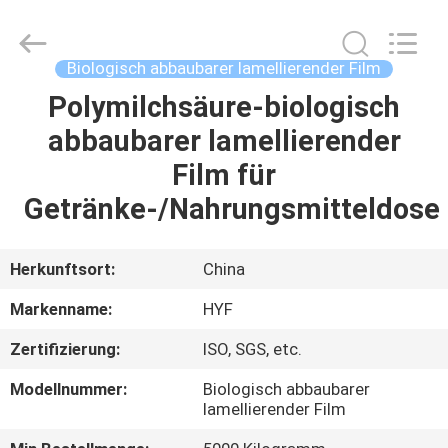
HYF
Packaging
Co.,
Ltd..
All
Biologisch abbaubarer lamellierender Film
Rights
Reserved.
Polymilchsäure-biologisch
HAUS
abbaubarer lamellierender
PRODUKTE
Film für
Getränke-/Nahrungsmitteldose
VIDEOS
Herkunftsort:
China
ÜBER
Markenname:
HYF
UNS
Zertifizierung:
ISO, SGS, etc.
FABRIK-
Modellnummer:
Biologisch abbaubarer
lamellierender Film
AUSFLUG