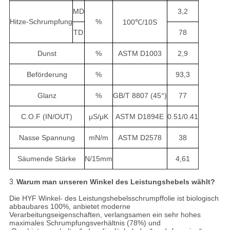
MD
3,2
Hitze-Schrumpfung
%
100℃/10S
TD
78
Dunst
%
ASTM D1003
2,9
Beförderung
%
93,3
Glanz
%
GB/T 8807 (45°)
77
C.O.F (IN/OUT)
μS/μK
ASTM D1894E
0.51/0.41
Nasse Spannung
mN/m
ASTM D2578
38
Säumende Stärke
N/15mm
4,61
3.
Warum man unseren Winkel des Leistungshebels wählt?
Die HYF Winkel- des Leistungshebelsschrumpffolie ist biologisch
abbaubares 100%, anbietet moderne
Verarbeitungseigenschaften, verlangsamen ein sehr hohes
maximales Schrumpfungsverhältnis (78%) und