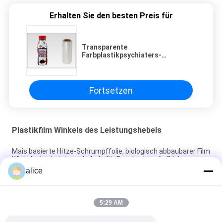
Erhalten Sie den besten Preis für
Transparente
Farbplastikpsychiaters-
Verpackung umweltfreundlich
Fortsetzen
Plastikfilm Winkels des Leistungshebels
Mais basierte Hitze-Schrumpffolie, biologisch abbaubarer Film
Winkels des Leistungshebels für Psychiaters-Aufkleber
alice
Plastikfilm Soem-Entwurfs-transparente Farbe-Winkels des
Leistungshebels umweltfreundlich
5:29 AM
Stärke-Winkel- des Leistungshebelsschrumpffolie
Biodegrable 50 Mic für Psychiaters-Ärmel-Aufkleber