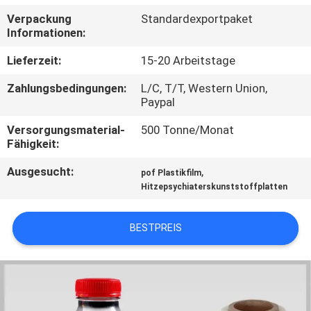
Verpackung
Standardexportpaket
QUALITÄTSKONTROLLE
Informationen:
Lieferzeit:
15-20 Arbeitstage
TRETEN
Zahlungsbedingungen:
L/C, T/T, Western Union,
SIE
Paypal
MIT
Versorgungsmaterial-
500 Tonne/Monat
UNS
Fähigkeit:
IN
Ausgesucht:
,
pof Plastikfilm
Hitzepsychiaterskunststoffplatten
VERBINDUNG
BESTPREIS
NACHRICHTEN
FORDERN
SIE EIN