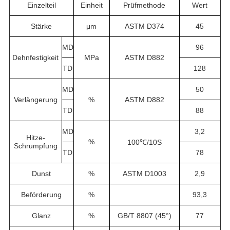
Einzelteil
Einheit
Prüfmethode
Wert
Stärke
μm
ASTM D374
45
MD
96
Dehnfestigkeit
MPa
ASTM D882
TD
128
MD
50
Verlängerung
%
ASTM D882
TD
88
MD
3,2
Hitze-
%
100℃/10S
Schrumpfung
TD
78
Dunst
%
ASTM D1003
2,9
Beförderung
%
93,3
Glanz
%
GB/T 8807 (45°)
77