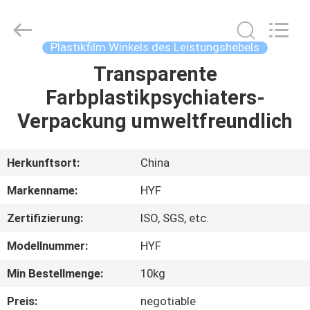
HYF
Packaging
Co.,
Ltd..
All
Plastikfilm Winkels des Leistungshebels
Rights
Reserved.
Transparente
HAUS
Farbplastikpsychiaters-
PRODUKTE
Verpackung umweltfreundlich
VIDEOS
Herkunftsort:
China
Markenname:
HYF
ÜBER
Zertifizierung:
ISO, SGS, etc.
UNS
Modellnummer:
HYF
FABRIK-
Min Bestellmenge:
10kg
AUSFLUG
Preis:
negotiable