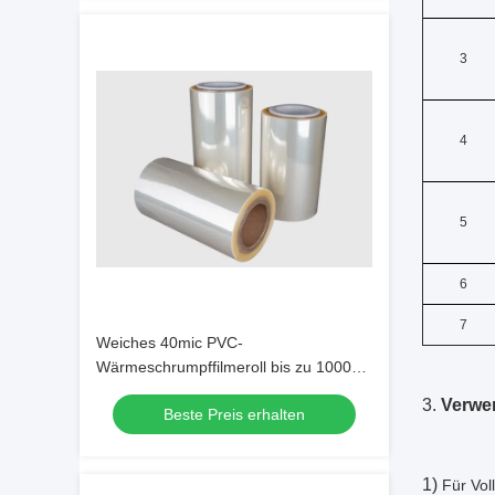
3
4
5
6
7
Weiches 40mic PVC-
Wärmeschrumpffilmeroll bis zu 1000
mm Breite für den Etikettendruck
3.
Verwe
Beste Preis erhalten
1)
Für Vol