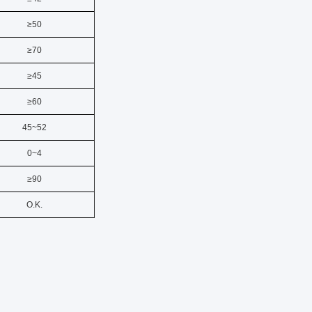
≥50
≥70
≥45
≥60
45~52
0~4
≥90
O.K.