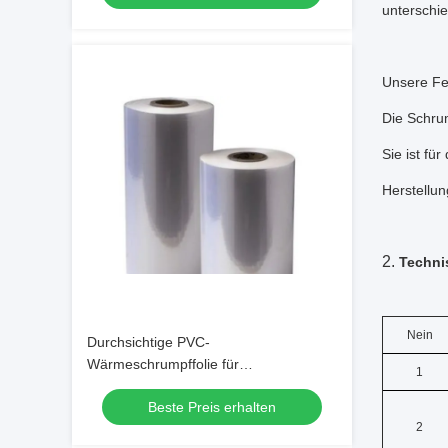
unterschi
Unsere Fer
Die Schrum
Sie ist fü
Herstellun
2.
Techni
Nein
Durchsichtige PVC-
Wärmeschrumpffolie für
1
Getränkeflaschen 30 Mic 40 Mic 50 Mic
Beste Preis erhalten
PVC-Schrumpffolie
2