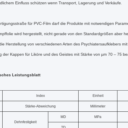
edlichem Einfluss schützen wenn Transport, Lagerung und Verkäufe.
tigungsstraße für PVC-Film darf die Produkte mit notwendigen Paramet
pffolie wird hergestellt, nicht gerade von den Standardgrößen aber her
r die Herstellung von verschiedenen Arten des Psychiatersaufklebers m
g der Kappen für Liköre und des Geistes mit Stärke von µm 70 – 75 be
sches Leistungsblatt
lndex
Einheit
Stärke-Abweichung
Millimeter
MD
MPa
Dehnfestigkeit
TD