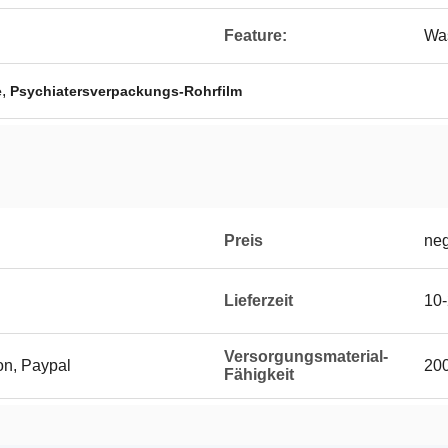
Feature:
Was
,
e
Psychiatersverpackungs-Rohrfilm
Preis
neg
Lieferzeit
10-
Versorgungsmaterial-
on, Paypal
20
Fähigkeit