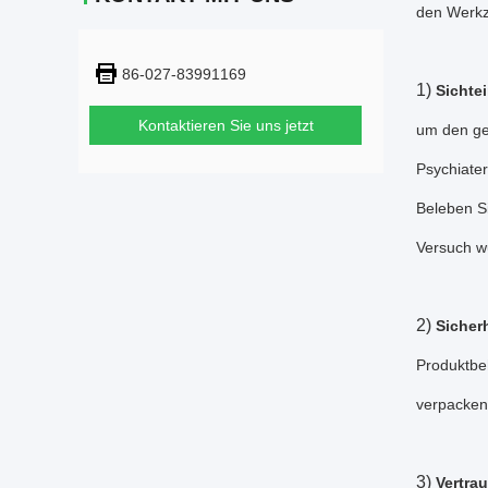
den Werkz
86-027-83991169
1)
Sichte
Kontaktieren Sie uns jetzt
um den ge
Psychiater
Beleben Si
Versuch w
2)
Sicher
Produktbe
verpacken
3)
Vertra