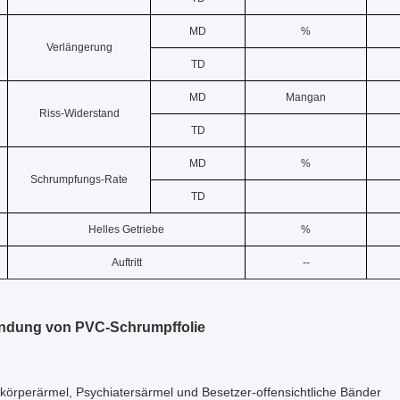
MD
%
Verlängerung
TD
MD
Mangan
Riss-Widerstand
TD
MD
%
Schrumpfungs-Rate
TD
Helles Getriebe
%
Auftritt
--
ndung von PVC-Schrumpffolie
lkörperärmel, Psychiatersärmel und Besetzer-offensichtliche Bänder