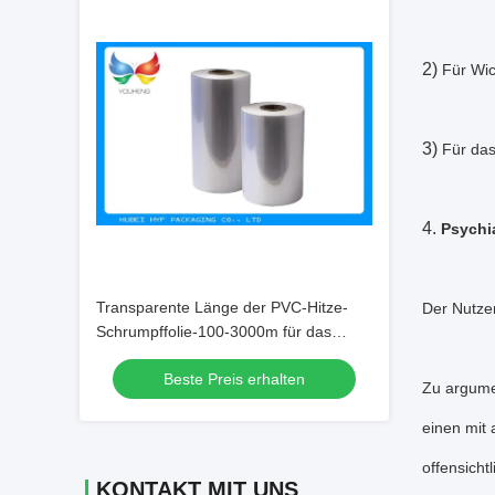
2)
Für Wic
3)
Für da
4.
Psychi
Transparente Länge der PVC-Hitze-
Der Nutzen
Schrumpffolie-100-3000m für das
Verpacken
Beste Preis erhalten
Zu argumen
einen mit 
offensich
KONTAKT MIT UNS