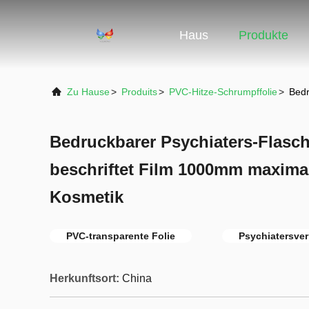
Haus
Produkte
Zu Hause
>
Produits
>
PVC-Hitze-Schrumpffolie
>
Bedr
Bedruckbarer Psychiaters-Flasc
beschriftet Film 1000mm maximal
Kosmetik
PVC-transparente Folie
Psychiatersve
Herkunftsort:
China