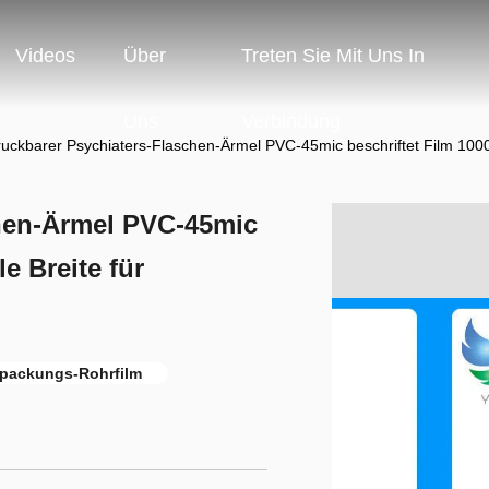
Videos
Über
Treten Sie Mit Uns In
Uns
Verbindung
uckbarer Psychiaters-Flaschen-Ärmel PVC-45mic beschriftet Film 100
hen-Ärmel PVC-45mic
e Breite für
rpackungs-Rohrfilm