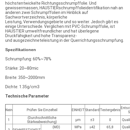
höchstentwickelte Richtungsschrumpffolie. Und
gewissermassen, HAUSTIERschrumpffolieidentifikation nah an
anderen zwei Schrumpffolien im Hinblick auf
Sachwortverzeichnis, körperliche
Leistung, Verwendungsgebiete und so weiter. Jedoch gibt es
einige Unterschiede. Verglichen mit PVC-Schrumpffolie, ist
HAUSTIER umweltfreundlicher und hat überlegene
Druckfähigkeit und hohe Transparenz-
und ausgezeichneteleistung in der Querrichtungsschrumpfung.
Spezifikationen
Schrumpfung: 60%~78%
Stärke: 20~80mic
Breite: 350~2000mm
Dichte: 1.35g/cm3
Technische Parameter
Entsc
Nein
Prüfen Sie Einzelteil
EINHEIT
Standard
Testergebnis
S
(Durchschnittliche
1
μm
±3
0
Quali
Stärkeabweichung)
(MD)
MPa
≥42
65,8
Quali