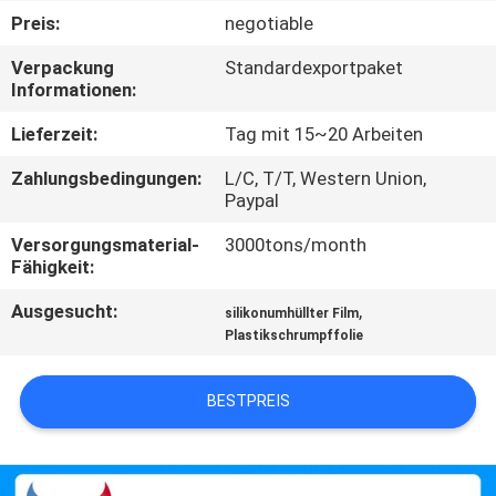
Preis:
negotiable
QUALITÄTSKONTROLLE
Verpackung
Standardexportpaket
Informationen:
TRETEN
Lieferzeit:
Tag mit 15~20 Arbeiten
SIE
Zahlungsbedingungen:
L/C, T/T, Western Union,
MIT
Paypal
UNS
Versorgungsmaterial-
3000tons/month
IN
Fähigkeit:
VERBINDUNG
Ausgesucht:
,
silikonumhüllter Film
Plastikschrumpffolie
NACHRICHTEN
BESTPREIS
FORDERN
SIE EIN