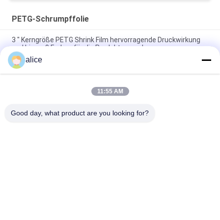
PETG-Schrumpffolie
3 " Kerngröße PETG Shrink Film hervorragende Druckwirkung
und bis zu 9 Farben für die Produktverpackung
alice
transparente schrumpfbare Filme des Polyester-40mic für
den Druck von Flaschen-Aufklebern
11:55 AM
Flexible PETG-Schrumpffolie: Perfektes PET-Material für
Schrumpfverpackungen
Good day, what product are you looking for?
Beliebte Kategorien
Alle
Schrumpffolie Rolls
PETG-Schrumpffolie
PVC-Schrumpffolie
OPS-Schrumpffolie
Plastikfilm Winkels 
Vakuum 