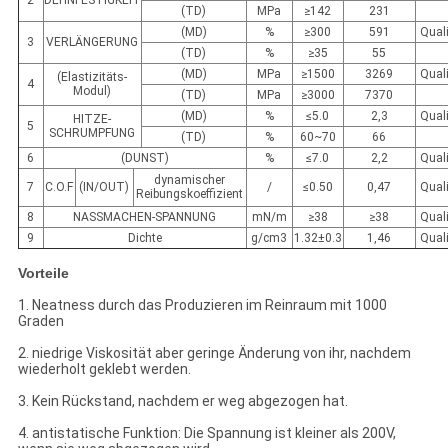
2
DEHNFESTIGKEIT
(TD)
MPa
≥142
231
(MD)
%
≥300
591
Quali
3
VERLÄNGERUNG
(TD)
%
≥35
55
(MD)
MPa
≥1500
3269
Quali
(Elastizitäts-
4
Modul)
(TD)
MPa
≥3000
7370
(MD)
%
≤5.0
2,3
Quali
HITZE-
5
SCHRUMPFUNG
(TD)
%
60~70
66
6
(DUNST)
%
≤7.0
2,2
Quali
dynamischer
7
C.O.F
(IN/OUT)
/
≤0.50
0,47
Quali
Reibungskoeffizient
8
NASSMACHEN-SPANNUNG
mN/m
≥38
≥38
Quali
9
Dichte
g/cm3
1.32±0.3
1,46
Quali
Vorteile
1. Neatness durch das Produzieren im Reinraum mit 1000
Graden
2. niedrige Viskosität aber geringe Änderung von ihr, nachdem
wiederholt geklebt werden.
3. Kein Rückstand, nachdem er weg abgezogen hat.
4. antistatische Funktion: Die Spannung ist kleiner als 200V,