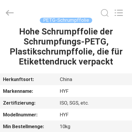
HYF
Packaging
Co.,
Ltd..
All
PETG-Schrumpffolie
Rights
Reserved.
Hohe Schrumpffolie der
HAUS
Schrumpfungs-PETG,
PRODUKTE
Plastikschrumpffolie, die für
Etikettendruck verpackt
VIDEOS
Herkunftsort:
China
ÜBER
Markenname:
HYF
UNS
Zertifizierung:
ISO, SGS, etc.
FABRIK-
Modellnummer:
HYF
AUSFLUG
Min Bestellmenge:
10kg