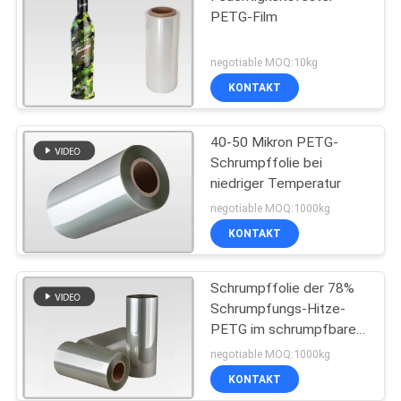
PETG-Film
negotiable MOQ:10kg
KONTAKT
40-50 Mikron PETG-
Schrumpffolie bei
niedriger Temperatur
negotiable MOQ:1000kg
KONTAKT
Schrumpffolie der 78%
Schrumpfungs-Hitze-
PETG im schrumpfbaren
Ärmel-Aufkleber
negotiable MOQ:1000kg
KONTAKT