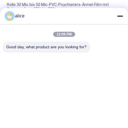
Rolle 30 Mic bis 50 Mic-PVC-Psychiaters-Ärmel-Film mit
Schrumpfung 45% bis 53%
alice
Geruchlose Druckgrad PVC-Schrumpffolie, Hitze-Psychiaters-
Verpackungs-Verpackennahrung
12:06 PM
Hohes Schrumpfungs-Verhältnis-bedruckbare Psychiaters-
Verpackungs-Filmstreifen für volle Körper-Ärmel
Good day, what product are you looking for?
Beliebte Kategorien
Alle
Schrumpffolie Rolls
PETG-Schrumpffolie
PVC-Schrumpffolie
OPS-Schrumpffolie
Plastikfilm Winkels 
Vakuum 
Des Leistungshebels
Metallisiertes Papier