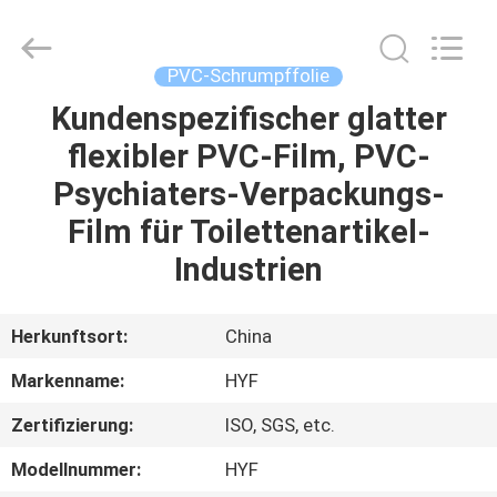
HYF
Packaging
Co.,
Ltd..
All
PVC-Schrumpffolie
Rights
Reserved.
Kundenspezifischer glatter
HAUS
flexibler PVC-Film, PVC-
PRODUKTE
Psychiaters-Verpackungs-
Film für Toilettenartikel-
VIDEOS
Industrien
ÜBER
Herkunftsort:
China
UNS
Markenname:
HYF
Zertifizierung:
ISO, SGS, etc.
FABRIK-
AUSFLUG
Modellnummer:
HYF