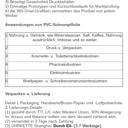
4)
Beseitigt Gewohnheit Druckbehälter
5)
Einmalige Prototypen und Kurzschlussläufe für Marktprüfung
6)
die 360-Grad-Grafiken vermarkten das Produkt von jedem
Winkel
Anwendungen von PVC-Schrumpffolie
1
Nahrung u. Getränk, wie Mineralwasser, Saft, Kaffee, Nahrung
ausdrücklich, Imbisse und so weiter.
2
Druck u. Verpacken.
3
Kosmetik- u. Toilettenartikelindustrien
4
Pharmaindustrien
5
Elektroindustrien
6
Briefpapier- u. Schreibensinstrumentindustrien
Verpacken u. Lieferung
Detail 1.Packaging: Handwerk/Brown-Papier und -Luftpolsterfolie
2.
Lieferungs-Details:
(1) gezahlt durch T/T, L/C oder Western Union. 30% Ablagerung
im Voraus und Balance sollten vor dem Versand zahlend sein,
(2) versendet in 3 Tage nach Zahlung.
(3) UHRKETTE Shanghai.
Durch Eil-
(3-7 Werktage),