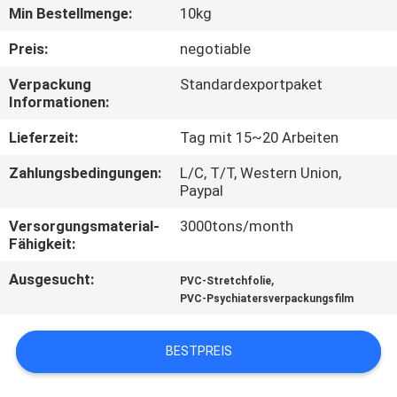
Min Bestellmenge:
10kg
QUALITÄTSKONTROLLE
Preis:
negotiable
Verpackung
Standardexportpaket
TRETEN
Informationen:
SIE
Lieferzeit:
Tag mit 15~20 Arbeiten
MIT
Zahlungsbedingungen:
L/C, T/T, Western Union,
UNS
Paypal
IN
Versorgungsmaterial-
3000tons/month
VERBINDUNG
Fähigkeit:
Ausgesucht:
,
PVC-Stretchfolie
NACHRICHTEN
PVC-Psychiatersverpackungsfilm
BESTPREIS
FORDERN
SIE EIN