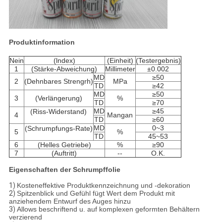
Produktinformation
Nein
(lndex)
(Einheit)
(Testergebnis)
1
(Stärke-Abweichung)
Millimeter
±0.002
MD
≥50
2
(Dehnbares Strengrh)
MPa
TD
≥42
MD
≥50
3
(Verlängerung)
%
TD
≥70
MD
≥45
(Riss-Widerstand)
4
Mangan
TD
≥60
MD
0~3
(Schrumpfungs-Rate)
5
%
TD
45~53
6
(Helles Getriebe)
%
≥90
7
(Auftritt)
--
O.K.
Eigenschaften der Schrumpffolie
1)
Kosteneffektive Produktkennzeichnung und -dekoration
2)
Spitzenblick und Gefühl fügt Wert dem Produkt mit
anziehendem Entwurf des Auges hinzu
3)
Allows beschriftend u. auf komplexen geformten Behältern
verzierend