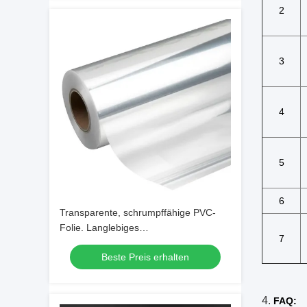
2
3
4
5
6
Transparente, schrumpffähige PVC-
Folie. Langlebiges
7
Schutzverpackungsmaterial, ideal für
Beste Preis erhalten
industrielle und kommerzielle
Anwendungen
4.
FAQ: