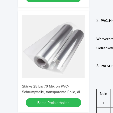
2.
PVC-Hi
Weitverbr
Getränkef
3.
PVC-Hi
Stärke 25 bis 70 Mikron PVC-
Schrumpffolie, transparente Folie, die
Nein
eine gute Versiegelung und hohe
Beste Preis erhalten
Transparenz für Verpackungen bietet
1