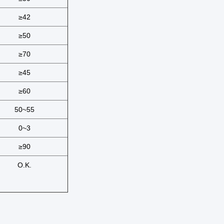
≥42
≥50
≥70
≥45
≥60
50~55
0~3
≥90
O.K.