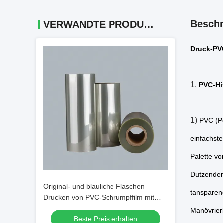
Beschr
VERWANDTE PRODUKTE
Druck-PVC
1.
PVC-Hi
1)
PVC (Po
einfachste
Palette v
Dutzenden
Original- und blauliche Flaschen
tansparen
Drucken von PVC-Schrumpffilm mit
hervorragender Druckfähigkeit
Manövrierb
Beste Preis erhalten