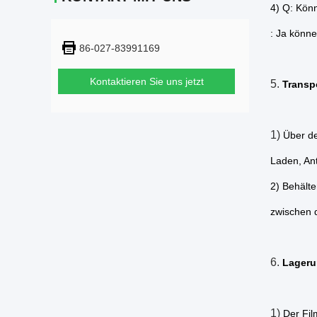
4) Q: Kön
: Ja könne
86-027-83991169
Kontaktieren Sie uns jetzt
5.
Transp
1)
Über de
Laden, Ant
2) Behälte
zwischen d
6.
Lageru
1)
Der Fil