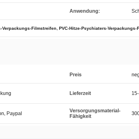
Anwendung:
Sch
,
s-Verpackungs-Filmstreifen
PVC-Hitze-Psychiaters-Verpackungs-F
Preis
neg
ckung
Lieferzeit
15-
Versorgungsmaterial-
on, Paypal
30
Fähigkeit